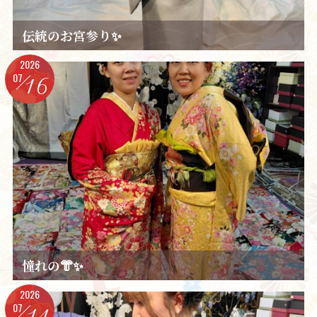
伝統のお宮参り✨️
2026
07
16
憧れの👘✨️
2026
07
14