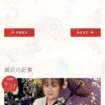
arrow_back
arrow_forward
PREV
NEXT
最近の記事
2026
07
31