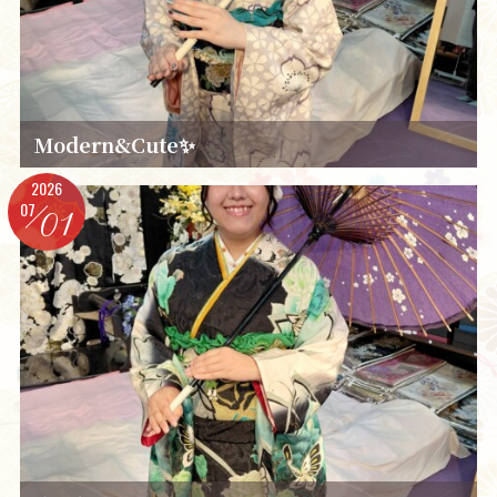
Modern&Cute✨️
2026
07
01