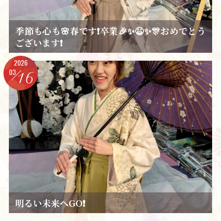
季節も心も🌸春です❗卒業🎉✨😆✨🎊おめでとう
ございます❗
2026
03
16
明るい未来へGO❗