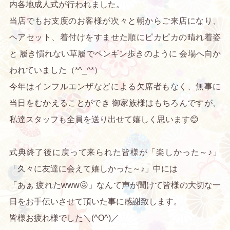
内各地成人式が行われました。
当店でもお支度のお客様が次々と朝からご来店になり、
ヘアセット、着付けをすませた順にピカピカの晴れ着姿
と 履き慣れない草履でペンギン歩きのように 会場へ向か
われていました（*^_^*）
今年はインフルエンザなどによる欠席者もなく、無事に
当日をむかえることができ 御家族様はもちろんですが、
私達スタッフも全員を送り出せて嬉しく思います😊
式典終了後に戻って来られた皆様が「楽しかった～♪」
「久々に友達に会えて嬉しかった～♪」中には
「あぁ 疲れたwww😖」なんて声が聞けて皆様の大切な一
日をお手伝いさせて頂いた事に感謝致します。
皆様お疲れ様でした＼(^O^)／