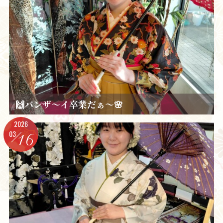
🙌バンザ～イ卒業だぁ～🌸
2026
03
16