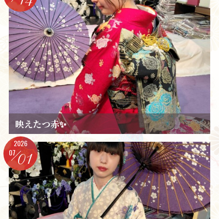
映えたつ赤✨️
2026
07
01