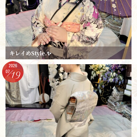
キレイめStyle.✨️
2026
07
19