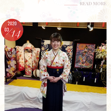
READ MORE
2020
03
14