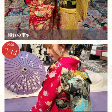
憧れの👘✨️
2026
07
14