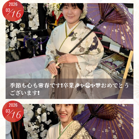
2026
03
16
季節も心も🌸春です❗卒業🎉✨😆✨🎊おめでとう
ございます❗
2026
03
16