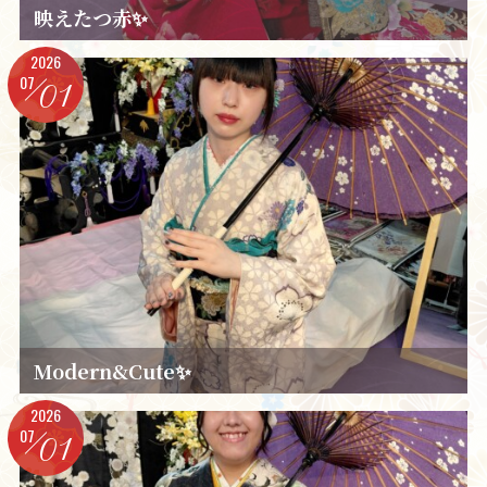
映えたつ赤✨️
2026
07
01
Modern&Cute✨️
2026
07
01