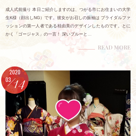
成人式前撮り 本日ご紹介しますのは、つがる市にお住まいの大学
生K様（顔出しNG）です。彼女がお召しの振袖は ブライダルファ
ッションの第一人者である桂由美のデザインしたものです。とに
かく「ゴージャス」の一言！ 深いブルーと…
READ MORE
2020
03
14