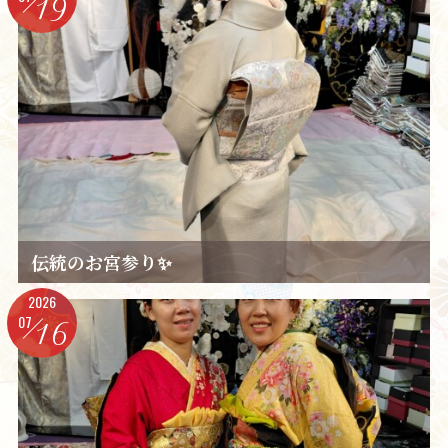
19
伝統のお宮参り✨️
2026
07
16