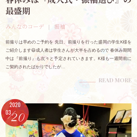
最盛期
みんなのコーデ
振袖
前撮りは早めのご予約を 先日、前撮りを行った盛岡の学生K様を
ご紹介します😃成人者は学生さんが大半を占めるので 春休み期間
中は『前撮り』も次々と予定されていきます。K様も一週間前に
ご契約されたばかりでしたが…
READ MORE
2020
03
20