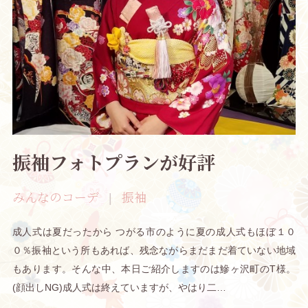
振袖フォトプランが好評
みんなのコーデ
振袖
成人式は夏だったから つがる市のように夏の成人式もほぼ１０
０％振袖という所もあれば、残念ながらまだまだ着ていない地域
もあります。そんな中、本日ご紹介しますのは鰺ヶ沢町のT様。
(顔出しNG)成人式は終えていますが、やはり二…