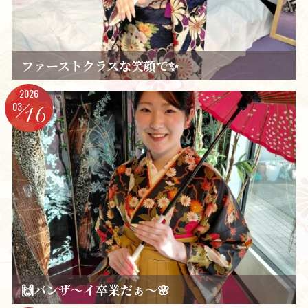
ファーストクラスな笑顔で✨️
2026
03
16
🙌バンザ～イ卒業だぁ～🌸