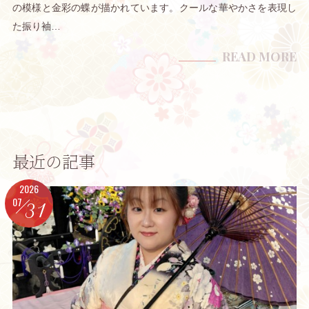
の模様と金彩の蝶が描かれています。クールな華やかさを表現し
た振り袖…
READ MORE
最近の記事
2026
07
31