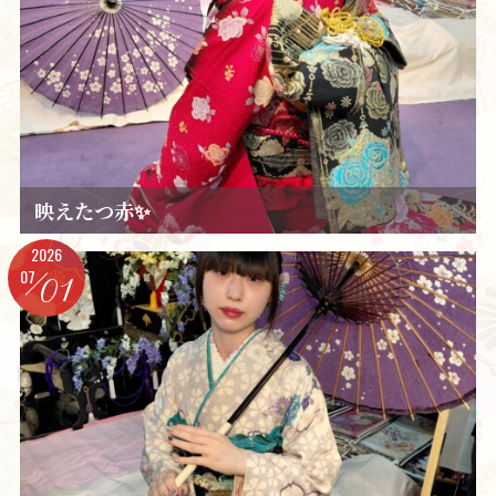
映えたつ赤✨️
2026
07
01