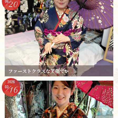
06
20
ファーストクラスな笑顔で✨️
2026
03
16