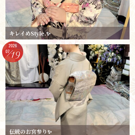
キレイめStyle.✨️
2026
07
19
伝統のお宮参り✨️