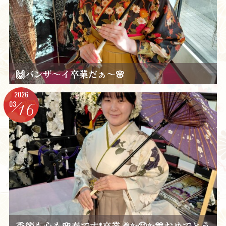
🙌バンザ～イ卒業だぁ～🌸
2026
03
16
季節も心も🌸春です❗卒業🎉✨😆✨🎊おめでとう