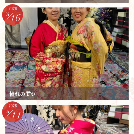
2026
07
16
憧れの👘✨️
2026
07
14