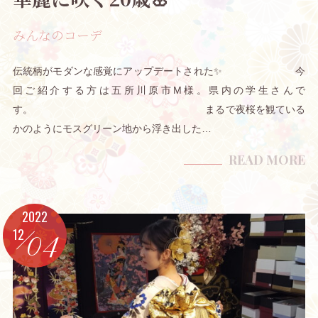
みんなのコーデ
伝統柄がモダンな感覚にアップデートされた✨ 今
回ご紹介する方は五所川原市M様。県内の学生さんで
す。 まるで夜桜を観ている
かのようにモスグリーン地から浮き出した…
READ MORE
2022
12
04