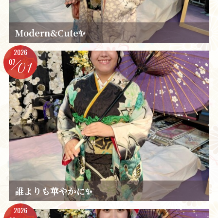
Modern&Cute✨️
2026
07
01
誰よりも華やかに✨️
2026