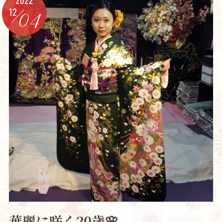
12
04
華麗に咲く20歳🌸