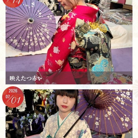
映えたつ赤✨️
2026
07
01