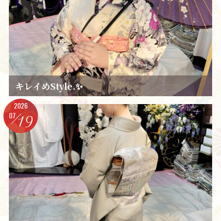
キレイめStyle.✨️
2026
07
19