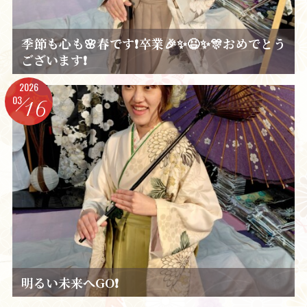
季節も心も🌸春です❗卒業🎉✨😆✨🎊おめでとう
ございます❗
2026
03
16
明るい未来へGO❗