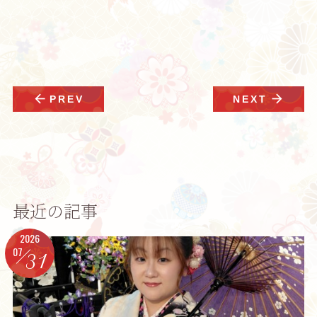
arrow_back
arrow_forward
PREV
NEXT
最近の記事
2026
07
31