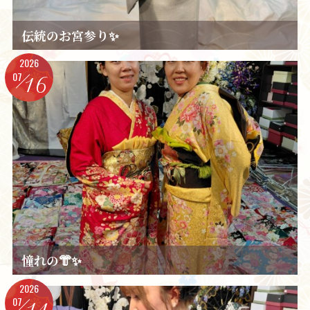
伝統のお宮参り✨️
2026
07
16
憧れの👘✨️
2026
07
14