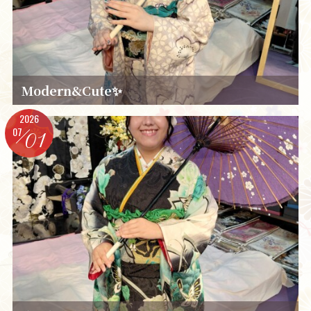
Modern&Cute✨️
2026
07
01