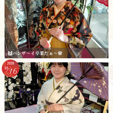
🙌バンザ～イ卒業だぁ～🌸
2026
03
16