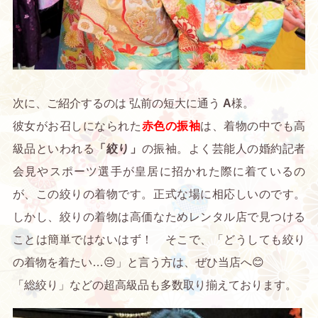
次に、ご紹介するのは 弘前の短大に通う
A
様。
彼女がお召しになられた
赤色の振袖
は、着物の中でも高
級品といわれる
「絞り」
の振袖。よく芸能人の婚約記者
会見やスポーツ選手が皇居に招かれた際に着ているの
が、この絞りの着物です。正式な場に相応しいのです。
しかし、絞りの着物は高価なためレンタル店で見つける
ことは簡単ではないはず！ そこで、「どうしても絞り
の着物を着たい…😔」と言う方は、ぜひ当店へ😊
「総絞り」などの超高級品も多数取り揃えております。