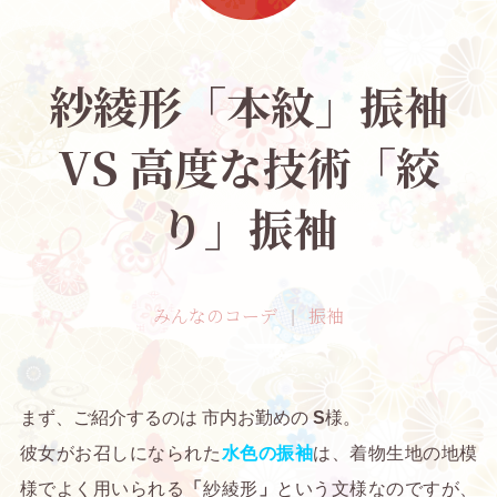
紗綾形「本紋」振袖
VS 高度な技術「絞
り」振袖
みんなのコーデ
振袖
まず、ご紹介するのは 市内お勤めの
S
様。
彼女がお召しになられた
水色の振袖
は、着物生地の地模
様でよく用いられる
「
紗綾形
」
という文様なのですが、