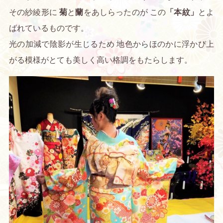
その紗綾形に
菊
と
蘭
をあしらったのが この
「本紋」
とよ
ばれているものです。
光の加減で陰影が生じるため 地色からほのかに浮かび上
がる模様がとても美しく高い格調をもたらします。