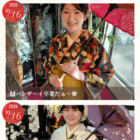
2026
03
16
🙌バンザ～イ卒業だぁ～🌸
2026
03
16