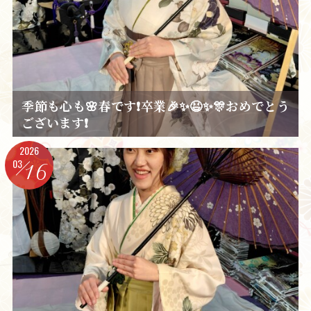
季節も心も🌸春です❗卒業🎉✨😆✨🎊おめでとう
ございます❗
2026
03
16