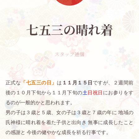
七五三の晴れ着
スタッフ通信
正式な
「七五三の日」
は
１１月１５日
ですが、２週間前
後の１０月下旬から１１月下旬の
土
日
祝日
にお参りをす
るのが一般的かと思われます。
男の子は３歳と５歳、女の子は３歳と７歳の年に 地域の
氏神様に晴れ着を着た子供と出向き 無事に成長したこと
の感謝と 今後の健やかな成長を祈る行事です。