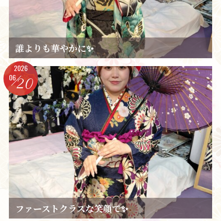
誰よりも華やかに✨️
2026
06
20
ファーストクラスな笑顔で✨️