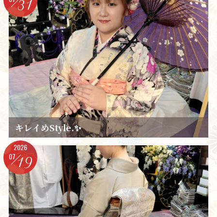
31
キレイめStyle.✨️
2026
07
19