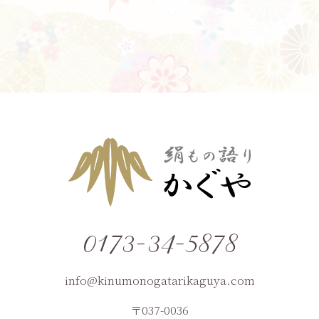
0173-34-5878
info@kinumonogatarikaguya.com
〒037-0036