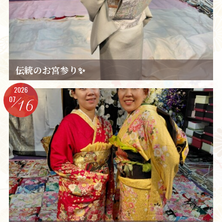
伝統のお宮参り✨️
2026
07
16