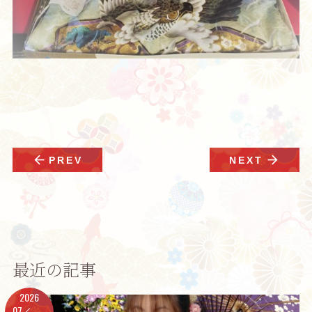
arrow_back
arrow_forward
PREV
NEXT
最近の記事
2026
07