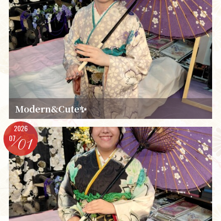
Modern&Cute✨️
2026
07
01