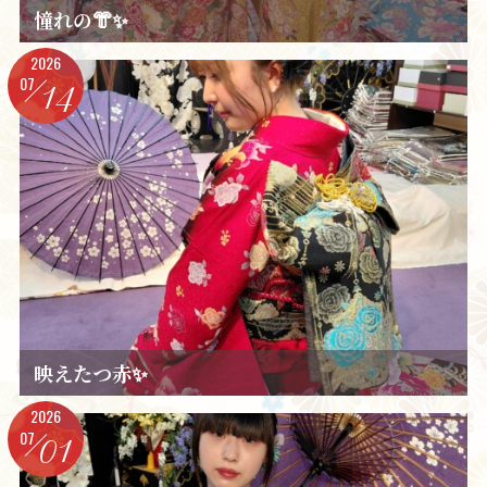
憧れの👘✨️
2026
07
14
映えたつ赤✨️
2026
07
01