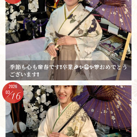
季節も心も🌸春です❗卒業🎉✨😆✨🎊おめでとう
ございます❗
2026
03
16