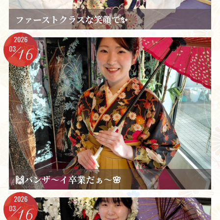
ファーストクラスな笑顔で✨️
2026
03
16
🙌バンザ～イ卒業だぁ～🌸
2026
03
16