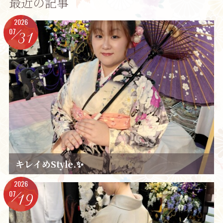
最近の記事
2026
07
31
キレイめStyle.✨️
2026
07
19