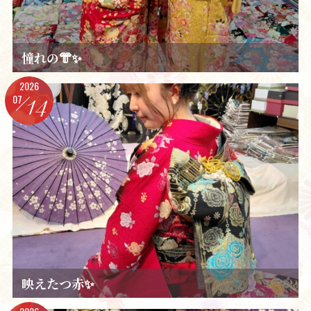
憧れの👘✨️
2026
07
14
映えたつ赤✨️