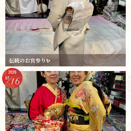
伝統のお宮参り✨️
2026
07
16