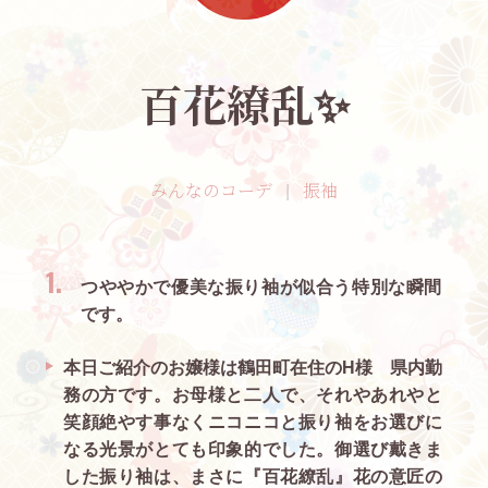
百花繚乱✨️
みんなのコーデ
振袖
つややかで優美な振り袖が似合う特別な瞬間
です。
本日ご紹介のお嬢様は鶴田町在住のH様 県内勤
務の方です。お母様と二人で、それやあれやと
笑顔絶やす事なくニコニコと振り袖をお選びに
なる光景がとても印象的でした。御選び戴きま
した振り袖は、まさに『百花繚乱』花の意匠の