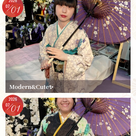
2026
07
01
Modern&Cute✨️
2026
07
01