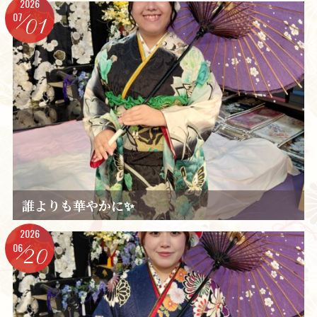
2026
07
01
誰よりも華やかに✨️
2026
06
20