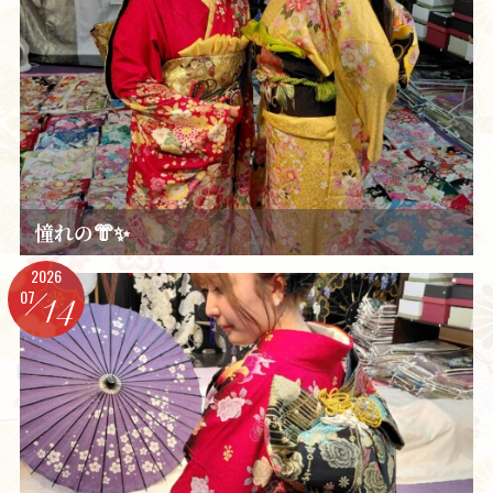
憧れの👘✨️
2026
07
14