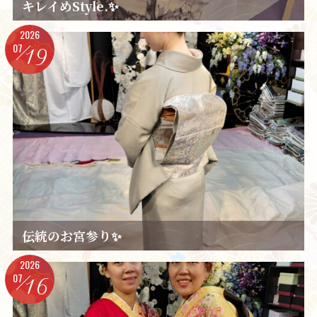
キレイめStyle.✨️
2026
07
19
伝統のお宮参り✨️
2026
07
16