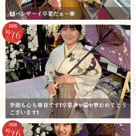
🙌バンザ～イ卒業だぁ～🌸
2026
03
16
季節も心も🌸春です❗卒業🎉✨😆✨🎊おめでとう
ございます❗
2026
03
16