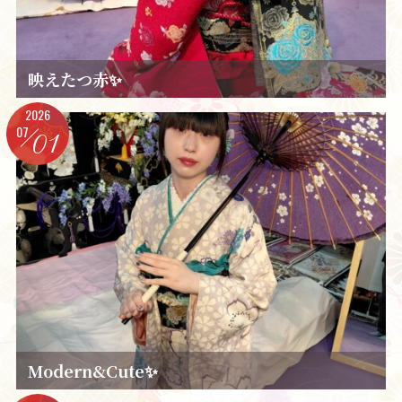
映えたつ赤✨️
2026
07
01
Modern&Cute✨️