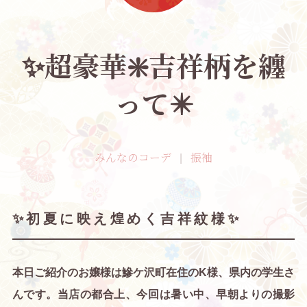
✨️超豪華❇️吉祥柄を纏
って✴️
みんなのコーデ
振袖
✨初夏に映え煌めく吉祥紋様✨
本日ご紹介のお嬢様は鰺ケ沢町在住のK様、県内の学生さ
んです。当店の都合上、今回は暑い中、早朝よりの撮影