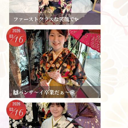
ファーストクラスな笑顔で✨️
2026
03
16
🙌バンザ～イ卒業だぁ～🌸
2026
03
16