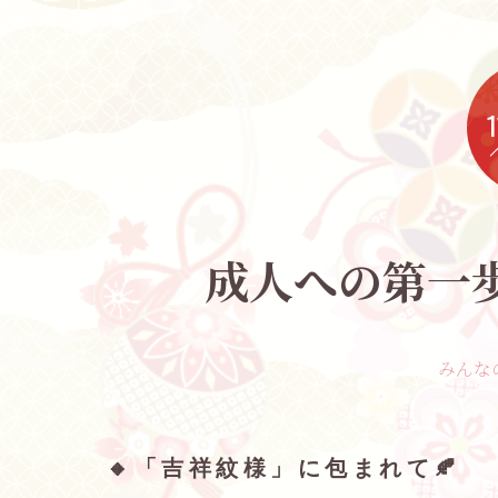
1
成人への第一
みんな
🔸「吉祥紋様」に包まれて🍂