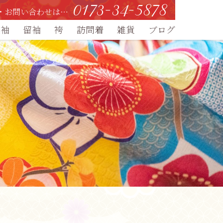
0173-34-5878
・お問い合わせは…
振袖
留袖
袴
訪問着
雑貨
ブログ