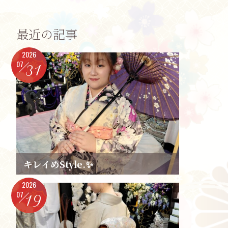
最近の記事
2026
07
31
キレイめStyle.✨️
2026
07
19