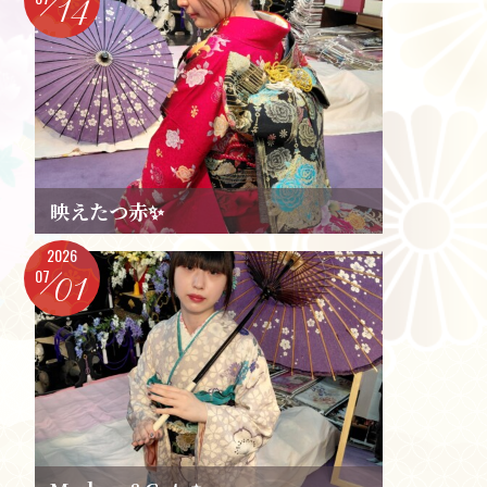
14
映えたつ赤✨️
2026
07
01