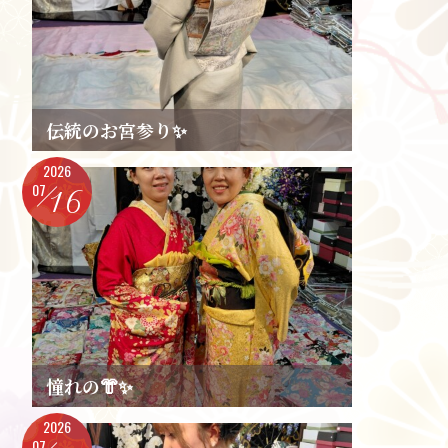
伝統のお宮参り✨️
2026
07
16
憧れの👘✨️
2026
07