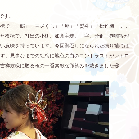
です。
様で、「鶴」「宝尽くし」「扇」「熨斗」「松竹梅」……
た模様で、打出の小槌、如意宝珠、丁字、分銅、巻物等が
い意味を持っています。今回御召しになられた振り袖には
す、見事なまでの紅梅に地色の白のコントラストがレトロ
吉祥紋様に勝る程の一番素敵な微笑みを戴きました😆