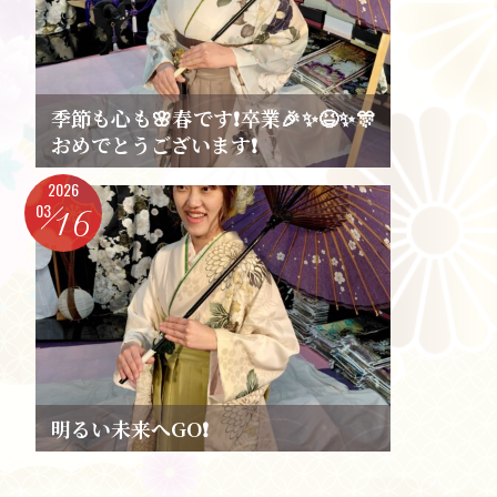
季節も心も🌸春です❗卒業🎉✨😆✨🎊
おめでとうございます❗
2026
03
16
明るい未来へGO❗