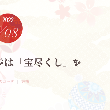
2022
1
08
歩は「宝尽くし」✨
のコーデ
振袖