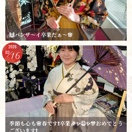
🙌バンザ～イ卒業だぁ～🌸
2026
03
16
季節も心も🌸春です❗卒業🎉✨😆✨🎊おめでとう
ございます❗