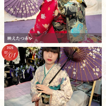
映えたつ赤✨️
2026
07
01