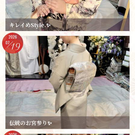
キレイめStyle.✨️
2026
07
19
伝統のお宮参り✨️
2026