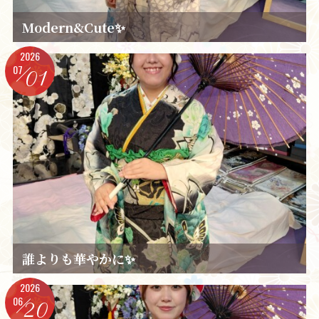
Modern&Cute✨️
2026
07
01
誰よりも華やかに✨️
2026
06
20