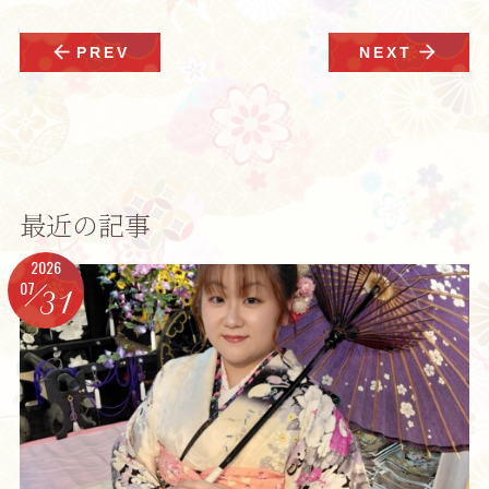
arrow_back
arrow_forward
PREV
NEXT
最近の記事
2026
07
31