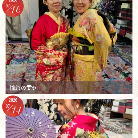
07
16
憧れの👘✨️
2026
07
14