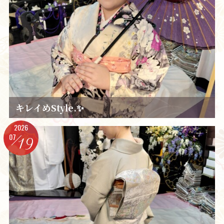
キレイめStyle.✨️
2026
07
19