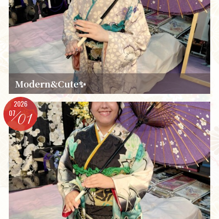
Modern&Cute✨️
2026
07
01