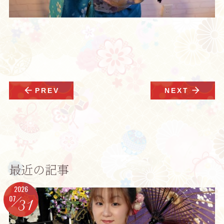
arrow_back
arrow_forward
PREV
NEXT
最近の記事
2026
07
31