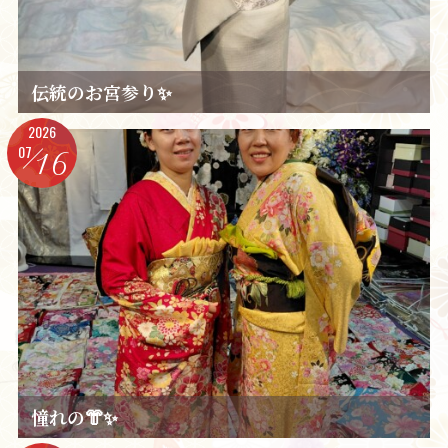
伝統のお宮参り✨️
2026
07
16
憧れの👘✨️