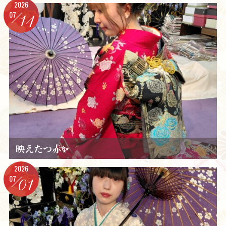
2026
07
14
映えたつ赤✨️
2026
07
01