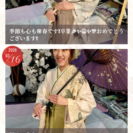
季節も心も🌸春です❗卒業🎉✨😆✨🎊おめでとう
ございます❗
2026
03
16