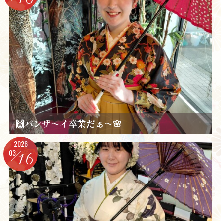
🙌バンザ～イ卒業だぁ～🌸
2026
03
16